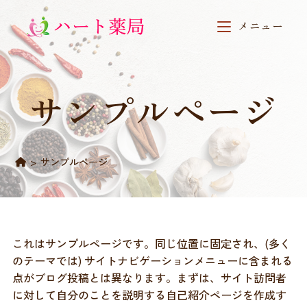
コ
ン
メニュー
テ
ン
ツ
へ
サンプルページ
ス
キ
ッ
プ
>
サンプルページ
これはサンプルページです。同じ位置に固定され、(多く
のテーマでは) サイトナビゲーションメニューに含まれる
点がブログ投稿とは異なります。まずは、サイト訪問者
に対して自分のことを説明する自己紹介ページを作成す