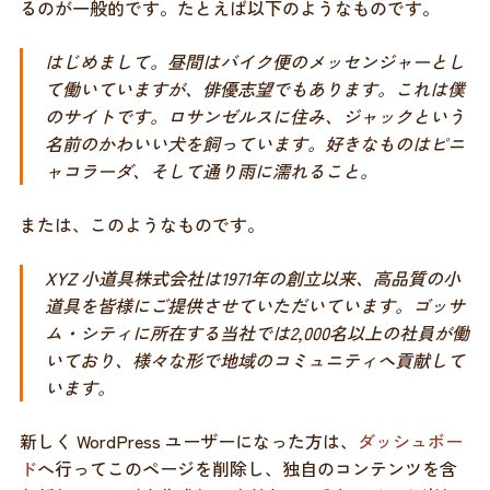
るのが一般的です。たとえば以下のようなものです。
はじめまして。昼間はバイク便のメッセンジャーとし
て働いていますが、俳優志望でもあります。これは僕
のサイトです。ロサンゼルスに住み、ジャックという
名前のかわいい犬を飼っています。好きなものはピニ
ャコラーダ、そして通り雨に濡れること。
または、このようなものです。
XYZ 小道具株式会社は1971年の創立以来、高品質の小
道具を皆様にご提供させていただいています。ゴッサ
ム・シティに所在する当社では2,000名以上の社員が働
いており、様々な形で地域のコミュニティへ貢献して
います。
新しく WordPress ユーザーになった方は、
ダッシュボー
ド
へ行ってこのページを削除し、独自のコンテンツを含